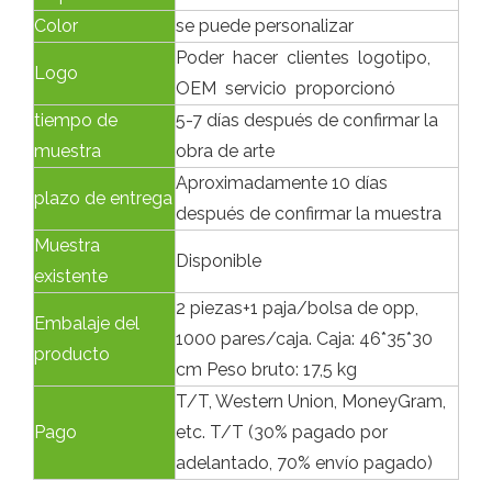
Color
se puede personalizar
Poder hacer clientes logotipo,
Logo
OEM servicio proporcionó
tiempo de
5-7 días después de confirmar la
muestra
obra de arte
Aproximadamente 10 días
plazo de entrega
después de confirmar la muestra
Muestra
Disponible
existente
2 piezas+1 paja/bolsa de opp,
Embalaje del
1000 pares/caja. Caja: 46*35*30
producto
cm Peso bruto: 17,5 kg
T/T, Western Union, MoneyGram,
Pago
etc. T/T (30% pagado por
adelantado, 70% envío pagado)