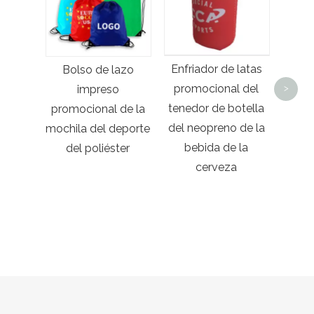
pro
Enfriador de latas
Bolso de lazo
cuer
promocional del
impreso
>
tenedor de botella
promocional de la
del neopreno de la
mochila del deporte
bebida de la
del poliéster
cerveza