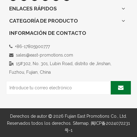
ENLACES RÁPIDOS
CATEGORÍA DE PRODUCTO
INFORMACIÓN DE CONTACTO
+86-17805900777

sales@east-promotions.com

15#302, No. 301, Lubin Road, distrito de Jinshan,

Fuzhou, Fujian, China
Derechos de autor
2026
Fujian East Promotions Co., Ltd.

Reservados todos los derechos.
Sitemap
.
闽ICP备2024072231
号-1