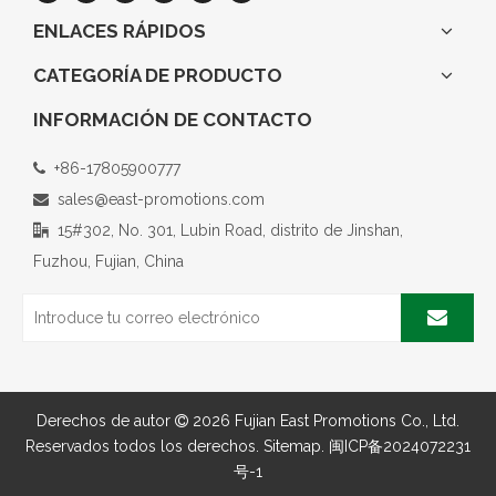
ENLACES RÁPIDOS
CATEGORÍA DE PRODUCTO
INFORMACIÓN DE CONTACTO
+86-17805900777

sales@east-promotions.com

15#302, No. 301, Lubin Road, distrito de Jinshan,

Fuzhou, Fujian, China
Derechos de autor
2026
Fujian East Promotions Co., Ltd.

Reservados todos los derechos.
Sitemap
.
闽ICP备2024072231
号-1